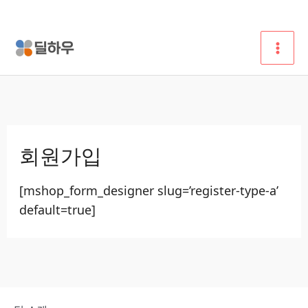
콘
텐
츠
로
건
너
뛰
기
회원가입
[mshop_form_designer slug=’register-type-a’
default=true]