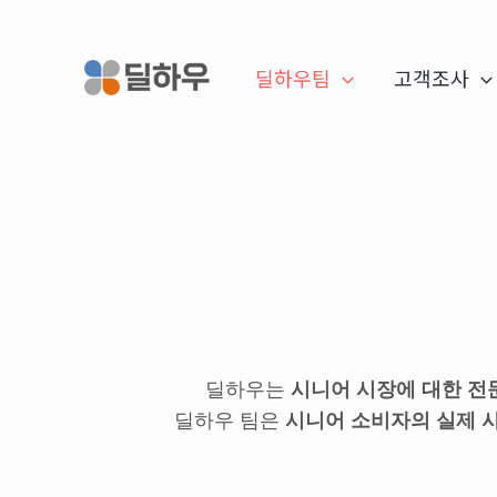
콘
텐
딜하우팀
고객조사
츠
로
건
너
뛰
기
딜하우는
시니어 시장에 대한 전
딜하우 팀은
시니어 소비자의 실제 