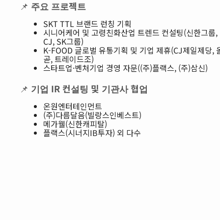
📌
주요 프로젝트
SKT TTL 브랜드 런칭 기획
시니어케어 및 고령친화산업 트렌드 컨설팅(신한그룹,
CJ, SK그룹)
K-FOOD 글로벌 유통기획 및 기업 제휴(CJ제일제당, 
곧, 트레이드조)
스타트업·벤처기업 경영 자문((주)플랙스, (주)삼신)
📌
기업 IR 컨설팅 및 기관사 협업
온원엔터테인먼트
(주)다름달음(빌랑스인베스트)
메가웰(신한캐피탈)
플랙스(시너지IB투자) 외 다수