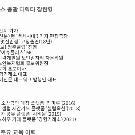
스 총괄 디렉터 장한형
월간지 기자
신문’(현 ‘백세시대’) 기자·편집국장
출발멋진인생’ 고정출연(18년)
브라보! 청춘클럽’ 진행
 ‘이슈플러스’ MC
인력개발원 노인일자리 자문위원
가노인복지협회 홍보위원장
학회 홍보이사
경험거래소 대표
니어신문 네트워크 발행인·대표
상공인 매칭 플랫폼 ‘잡마루’(2016)
셀럽 시간기부 플랫폼 ‘셀럽옥션’(2018)
 공유 플랫폼 ‘시비몰’(2019)
하우 거래 플랫폼 ‘경험거래소’(2021)
 주요 교육 이력