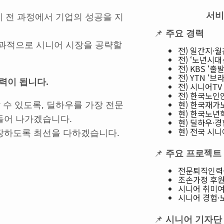
서비
 전 과정에서 기업의 성공을 지
📌
주요 경력
효과적으로 시니어 시장을 공략할
전) 일간지·
전) ‘노년시대
전) KBS ‘
전) YTN ‘
력이 됩니다.
전) 시니어TV
전) 한국노인
현) 한국재
수 있도록, 딜하우를 가장 전문
현) 한국노년
들어 나가겠습니다.
현) 딜하우·
현) 전국 시
장하도록 최선을 다하겠습니다.
📌
주요 프로젝트
전문퇴직인력-소
조손가정 후원 
시니어 취미여가
시니어 경험·노
📌
시니어 기자단