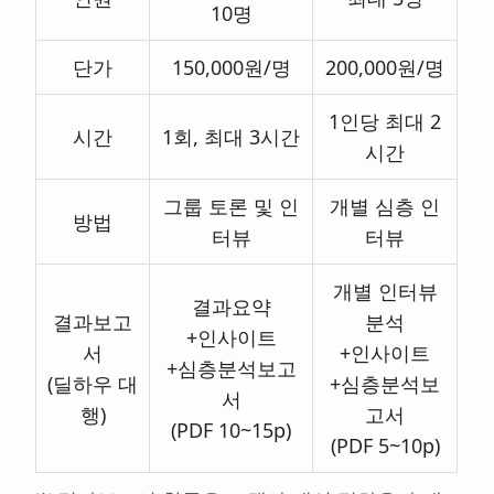
10명
단가
150,000원/명
200,000원/명
1인당 최대 2
시간
1회, 최대 3시간
시간
그룹 토론 및 인
개별 심층 인
방법
터뷰
터뷰
개별 인터뷰
결과요약
결과보고
분석
+인사이트
서
+인사이트
+심층분석보고
(딜하우 대
+심층분석보
서
행)
고서
(PDF 10~15p)
(PDF 5~10p)